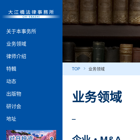
关于本事务所
业务领域
律师介绍
特輯
TOP
业务领域
动态
业务领域
出版物
研讨会
地址
企业・M&A